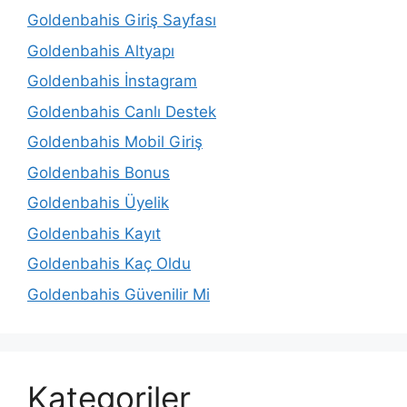
Goldenbahis Giriş Sayfası
Goldenbahis Altyapı
Goldenbahis İnstagram
Goldenbahis Canlı Destek
Goldenbahis Mobil Giriş
Goldenbahis Bonus
Goldenbahis Üyelik
Goldenbahis Kayıt
Goldenbahis Kaç Oldu
Goldenbahis Güvenilir Mi
Kategoriler