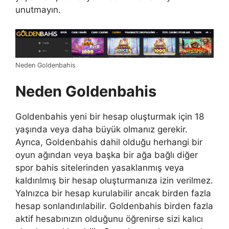
unutmayın.
Neden Goldenbahis
Neden Goldenbahis
Goldenbahis yeni bir hesap oluşturmak için 18
yaşında veya daha büyük olmanız gerekir.
Ayrıca, Goldenbahis dahil olduğu herhangi bir
oyun ağından veya başka bir ağa bağlı diğer
spor bahis sitelerinden yasaklanmış veya
kaldırılmış bir hesap oluşturmanıza izin verilmez.
Yalnızca bir hesap kurulabilir ancak birden fazla
hesap sonlandırılabilir. Goldenbahis birden fazla
aktif hesabınızın olduğunu öğrenirse sizi kalıcı