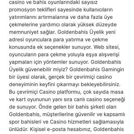
casino ve bahis oyunlarındaki sayısız
promosyon teklifleri sayesinde kullanıcıların
yatırımlarını artırmalarına ve daha fazla üye
çekmelerine yardımcı olarak yüksek düzeyde
memnuniyet sağlar. Goldenbahis Üyelik yeni
adresi oyunculara para yatırma ve çekme
konusunda ek seçenekler sunuyor. Web sitesi,
oyuncuların para çekme yoluyla eşya alışverişi
yapmaları için yöntemler sunuyor. Goldenbahis
Üyelik güvenebilir miyiz? Goldenbahis Gamingin
bir üyesi olarak, gerçek bir çevrimiçi casino
deneyiminin keyfini çıkarmayı bekleyebilirsiniz.
Bu çevrimiçi Casino platformu, çok sayıda masa
ve kart oyununun yanı sıra canlı casino seçeneği
de sunuyor. Önde gelen bir bahis şirketi olan
Goldenbahis, müşterilerine güvenilir ve kapsamlı
spor bahisleri ve Casino hizmetleri sağlamasıyla
ünlüdür. Kişisel e-posta hesabınız, Goldenbahis