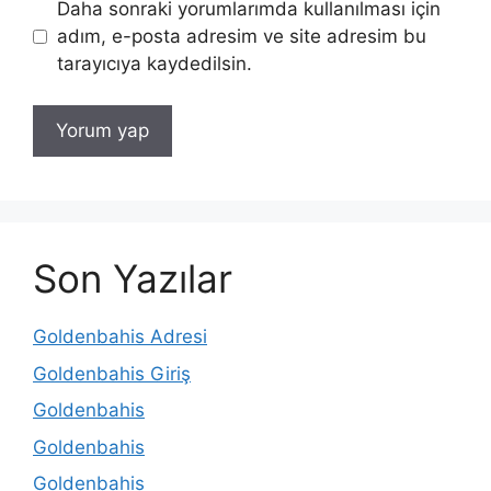
Daha sonraki yorumlarımda kullanılması için
adım, e-posta adresim ve site adresim bu
tarayıcıya kaydedilsin.
Son Yazılar
Goldenbahis Adresi
Goldenbahis Giriş
Goldenbahis
Goldenbahis
Goldenbahis