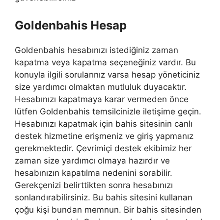
Goldenbahis Hesap
Goldenbahis hesabınızı istediğiniz zaman
kapatma veya kapatma seçeneğiniz vardır. Bu
konuyla ilgili sorularınız varsa hesap yöneticiniz
size yardımcı olmaktan mutluluk duyacaktır.
Hesabınızı kapatmaya karar vermeden önce
lütfen Goldenbahis temsilcinizle iletişime geçin.
Hesabınızı kapatmak için bahis sitesinin canlı
destek hizmetine erişmeniz ve giriş yapmanız
gerekmektedir. Çevrimiçi destek ekibimiz her
zaman size yardımcı olmaya hazırdır ve
hesabınızın kapatılma nedenini sorabilir.
Gerekçenizi belirttikten sonra hesabınızı
sonlandırabilirsiniz. Bu bahis sitesini kullanan
çoğu kişi bundan memnun. Bir bahis sitesinden