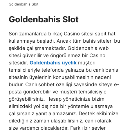
Goldenbahis Slot
Goldenbahis Slot
Son zamanlarda birkaç Casino sitesi sabit hat
kullanmaya başladı. Ancak tüm bahis siteleri bu
şekilde çalışmamaktadır. Goldenbahis web
sitesi güvenilir ve öngörülemez bir Casino
sitesidir.
Goldenbahis üyelik
müşteri
temsilcileriyle telefonda yalnızca bu canlı bahis
sitesinin üyelerinin konuşabilmesinin nedeni
budur. Canlı sohbet özelliği sayesinde siteye e-
posta gönderebilir ve müşteri temsilcisiyle
görüşebilirsiniz. Hesap yöneticinize bizim
elimizdeki yol dışında bir yöntemle ulaşmaya
çalışırsanız yanıt alamazsınız. Destek ekibimize
dilediğiniz zaman ulaşabilirsiniz, canlı olarak
size yardımcı olacaklardır. Farklı bir şeyler