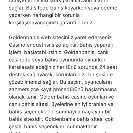
faaliyetlerine katılarak para kazanmalarını
sağlar. Bu sitede bahis koyarken veya ödeme
yaparken herhangi bir sorunla
karşılaşmayacağınızı garanti ederiz.
Goldenbahis web sitesini ziyaret ederseniz
Casino endüstrisi size açıktır. Bahis yaparak
işlemi başlatabilirsiniz. Goldenbahis, canlı
casinoda veya bahis oyununda oynarken
karşılaşabileceğiniz her türlü sorunda 24 saat
destek sağlayarak, sorunları hızlı bir şekilde
çözebilmenizi sağlar. Bu seçim, oyuncuların
zahmetsizce kayıt prosedürünü başlatmasına
olanak tanır. Goldenbahis casino oyunları ve
canlı bahis sitesi, üyelerine en iyi oranları ve
bahis seçeneklerini sunmayı amaçlayan bir
bahis sitesidir. Goldenbahis bahis sitesi çok
çeşitli bahis seçenekleri sunmaktadır.