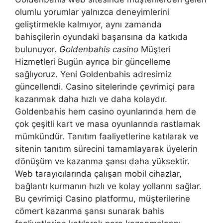
olumlu yorumlar yalnızca deneyimlerini
geliştirmekle kalmıyor, aynı zamanda
bahisçilerin oyundaki başarısına da katkıda
bulunuyor.
Goldenbahis casino
Müşteri
Hizmetleri Bugün ayrıca bir güncelleme
sağlıyoruz. Yeni Goldenbahis adresimiz
güncellendi. Casino sitelerinde çevrimiçi para
kazanmak daha hızlı ve daha kolaydır.
Goldenbahis hem casino oyunlarında hem de
çok çeşitli kart ve masa oyunlarında rastlamak
mümkündür. Tanıtım faaliyetlerine katılarak ve
sitenin tanıtım sürecini tamamlayarak üyelerin
dönüşüm ve kazanma şansı daha yüksektir.
Web tarayıcılarında çalışan mobil cihazlar,
bağlantı kurmanın hızlı ve kolay yollarını sağlar.
Bu çevrimiçi Casino platformu, müşterilerine
cömert kazanma şansı sunarak bahis