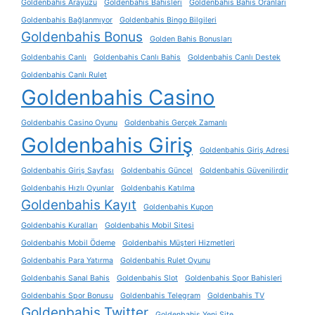
Goldenbahis Arayüzü
Goldenbahis Bahisleri
Goldenbahis Bahis Oranları
Goldenbahis Bağlanmıyor
Goldenbahis Bingo Bilgileri
Goldenbahis Bonus
Golden Bahis Bonusları
Goldenbahis Canlı
Goldenbahis Canlı Bahis
Goldenbahis Canlı Destek
Goldenbahis Canlı Rulet
Goldenbahis Casino
Goldenbahis Casino Oyunu
Goldenbahis Gerçek Zamanlı
Goldenbahis Giriş
Goldenbahis Giriş Adresi
Goldenbahis Giriş Sayfası
Goldenbahis Güncel
Goldenbahis Güvenilirdir
Goldenbahis Hızlı Oyunlar
Goldenbahis Katılma
Goldenbahis Kayıt
Goldenbahis Kupon
Goldenbahis Kuralları
Goldenbahis Mobil Sitesi
Goldenbahis Mobil Ödeme
Goldenbahis Müşteri Hizmetleri
Goldenbahis Para Yatırma
Goldenbahis Rulet Oyunu
Goldenbahis Sanal Bahis
Goldenbahis Slot
Goldenbahis Spor Bahisleri
Goldenbahis Spor Bonusu
Goldenbahis Telegram
Goldenbahis TV
Goldenbahis Twitter
Goldenbahis Yeni Site