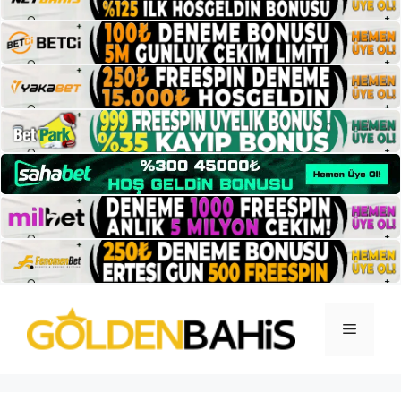
İçeriğe
atla
Menü