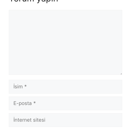
Yorum
İsim
E-
posta
İnternet
sitesi