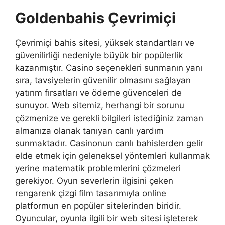
Goldenbahis Çevrimiçi
Çevrimiçi bahis sitesi, yüksek standartları ve
güvenilirliği nedeniyle büyük bir popülerlik
kazanmıştır. Casino seçenekleri sunmanın yanı
sıra, tavsiyelerin güvenilir olmasını sağlayan
yatırım fırsatları ve ödeme güvenceleri de
sunuyor. Web sitemiz, herhangi bir sorunu
çözmenize ve gerekli bilgileri istediğiniz zaman
almanıza olanak tanıyan canlı yardım
sunmaktadır. Casinonun canlı bahislerden gelir
elde etmek için geleneksel yöntemleri kullanmak
yerine matematik problemlerini çözmeleri
gerekiyor. Oyun severlerin ilgisini çeken
rengarenk çizgi film tasarımıyla online
platformun en popüler sitelerinden biridir.
Oyuncular, oyunla ilgili bir web sitesi işleterek