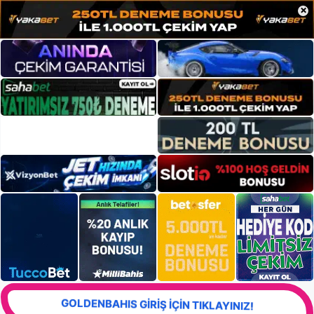
×
GOLDENBAHIS GİRİŞ İÇİN TIKLAYINIZ!