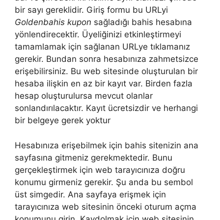
bir sayı gereklidir. Giriş formu bu URLyi
Goldenbahis kupon
sağladığı bahis hesabına
yönlendirecektir. Üyeliğinizi etkinleştirmeyi
tamamlamak için sağlanan URLye tıklamanız
gerekir. Bundan sonra hesabınıza zahmetsizce
erişebilirsiniz. Bu web sitesinde oluşturulan bir
hesaba ilişkin en az bir kayıt var. Birden fazla
hesap oluşturulursa mevcut olanlar
sonlandırılacaktır. Kayıt ücretsizdir ve herhangi
bir belgeye gerek yoktur
Hesabınıza erişebilmek için bahis sitenizin ana
sayfasına gitmeniz gerekmektedir. Bunu
gerçekleştirmek için web tarayıcınıza doğru
konumu girmeniz gerekir. Şu anda bu sembol
üst simgedir. Ana sayfaya erişmek için
tarayıcınıza web sitesinin önceki oturum açma
konumunu girin. Kaydolmak için web sitesinin