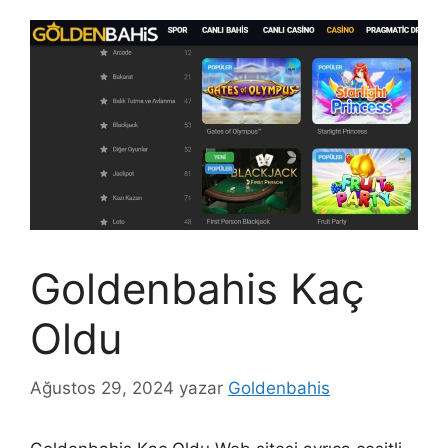
Goldenbahis Kaç
Oldu
Ağustos 29, 2024
yazar
Goldenbahis