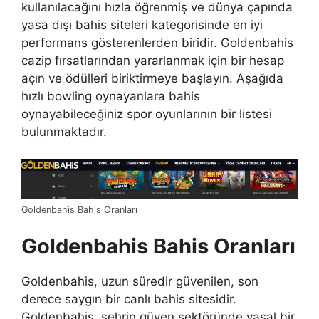
kullanılacağını hızla öğrenmiş ve dünya çapında
yasa dışı bahis siteleri kategorisinde en iyi
performans gösterenlerden biridir. Goldenbahis
cazip fırsatlarından yararlanmak için bir hesap
açın ve ödülleri biriktirmeye başlayın. Aşağıda
hızlı bowling oynayanlara bahis
oynayabileceğiniz spor oyunlarının bir listesi
bulunmaktadır.
Goldenbahis Bahis Oranları
Goldenbahis Bahis Oranları
Goldenbahis, uzun süredir güvenilen, son
derece saygın bir canlı bahis sitesidir.
Goldenbahis, şehrin güven sektöründe yasal bir