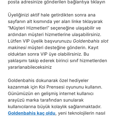
posta adresinize gönderilen bağlantıya tıklayın
Üyeliğinizi aktif hale getirdikten sonra ana
sayfanın alt kısmında yer alan linke tıklayarak
“Müşteri Hizmetleri” seçeneğine ulaşabilir ve
ardından müşteri hizmetlerine ulaşabilirsiniz.
Lütfen VIP üyelik başvurunuzu
Goldenbahis slot
makinesi
müşteri desteğine gönderin. Kayıt
olduktan sonra VIP üye olabilirsiniz. Bu
yaklaşımı takip ederek birinci sınıf hizmetlerden
yararlanabileceksiniz
Goldenbahis dokunarak özel hediyeler
kazanmak için Koi Prensesi oyununu kullanın.
Günümüzün en gelişmiş internet kullanıcı
arayüzü marka tarafından sunularak
kullanıcılarına büyük kolaylık sağlanmaktadır.
Goldenbahis kaç oldu
, yeni teknolojilerin nasıl