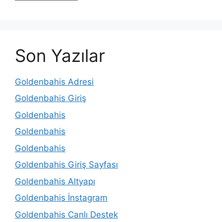
Son Yazılar
Goldenbahis Adresi
Goldenbahis Giriş
Goldenbahis
Goldenbahis
Goldenbahis
Goldenbahis Giriş Sayfası
Goldenbahis Altyapı
Goldenbahis İnstagram
Goldenbahis Canlı Destek