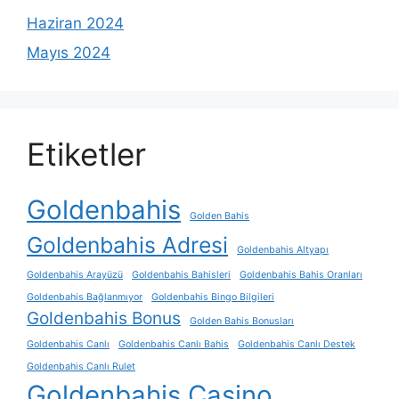
Haziran 2024
Mayıs 2024
Etiketler
Goldenbahis
Golden Bahis
Goldenbahis Adresi
Goldenbahis Altyapı
Goldenbahis Arayüzü
Goldenbahis Bahisleri
Goldenbahis Bahis Oranları
Goldenbahis Bağlanmıyor
Goldenbahis Bingo Bilgileri
Goldenbahis Bonus
Golden Bahis Bonusları
Goldenbahis Canlı
Goldenbahis Canlı Bahis
Goldenbahis Canlı Destek
Goldenbahis Canlı Rulet
Goldenbahis Casino