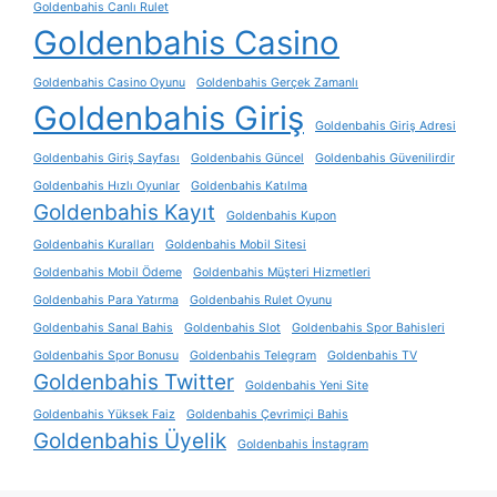
Goldenbahis Canlı Rulet
Goldenbahis Casino
Goldenbahis Casino Oyunu
Goldenbahis Gerçek Zamanlı
Goldenbahis Giriş
Goldenbahis Giriş Adresi
Goldenbahis Giriş Sayfası
Goldenbahis Güncel
Goldenbahis Güvenilirdir
Goldenbahis Hızlı Oyunlar
Goldenbahis Katılma
Goldenbahis Kayıt
Goldenbahis Kupon
Goldenbahis Kuralları
Goldenbahis Mobil Sitesi
Goldenbahis Mobil Ödeme
Goldenbahis Müşteri Hizmetleri
Goldenbahis Para Yatırma
Goldenbahis Rulet Oyunu
Goldenbahis Sanal Bahis
Goldenbahis Slot
Goldenbahis Spor Bahisleri
Goldenbahis Spor Bonusu
Goldenbahis Telegram
Goldenbahis TV
Goldenbahis Twitter
Goldenbahis Yeni Site
Goldenbahis Yüksek Faiz
Goldenbahis Çevrimiçi Bahis
Goldenbahis Üyelik
Goldenbahis İnstagram