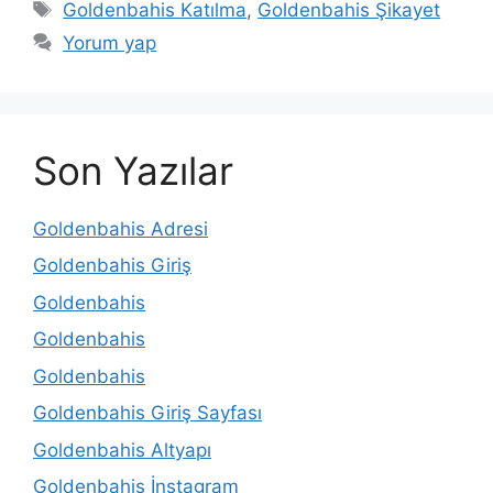
Etiketler
Goldenbahis Katılma
,
Goldenbahis Şikayet
Yorum yap
Son Yazılar
Goldenbahis Adresi
Goldenbahis Giriş
Goldenbahis
Goldenbahis
Goldenbahis
Goldenbahis Giriş Sayfası
Goldenbahis Altyapı
Goldenbahis İnstagram