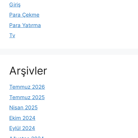
Giriş
Para Çekme
Para Yatırma
Tv
Arşivler
Temmuz 2026
Temmuz 2025
Nisan 2025
Ekim 2024
Eylül 2024