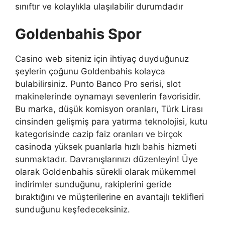
sınıftır ve kolaylıkla ulaşılabilir durumdadır
Goldenbahis Spor
Casino web siteniz için ihtiyaç duyduğunuz
şeylerin çoğunu Goldenbahis kolayca
bulabilirsiniz. Punto Banco Pro serisi, slot
makinelerinde oynamayı sevenlerin favorisidir.
Bu marka, düşük komisyon oranları, Türk Lirası
cinsinden gelişmiş para yatırma teknolojisi, kutu
kategorisinde cazip faiz oranları ve birçok
casinoda yüksek puanlarla hızlı bahis hizmeti
sunmaktadır. Davranışlarınızı düzenleyin! Üye
olarak Goldenbahis sürekli olarak mükemmel
indirimler sunduğunu, rakiplerini geride
bıraktığını ve müşterilerine en avantajlı teklifleri
sunduğunu keşfedeceksiniz.