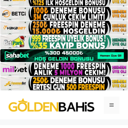
İçeriğe
atla
Menü