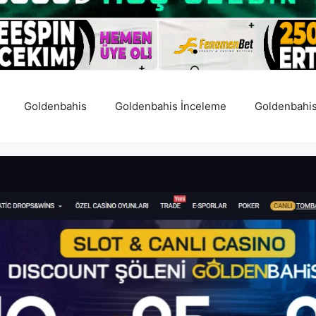
Goldenbahis
Goldenbahis İnceleme
Goldenbahis