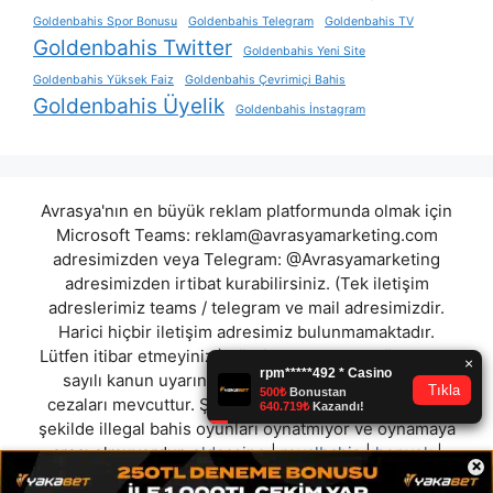
Goldenbahis Spor Bonusu
Goldenbahis Telegram
Goldenbahis TV
Goldenbahis Twitter
Goldenbahis Yeni Site
Goldenbahis Yüksek Faiz
Goldenbahis Çevrimiçi Bahis
Goldenbahis Üyelik
Goldenbahis İnstagram
Avrasya'nın en büyük reklam platformunda olmak için
Microsoft Teams:
reklam@avrasyamarketing.com
adresimizden veya Telegram: @Avrasyamarketing
adresimizden irtibat kurabilirsiniz. (Tek iletişim
adreslerimiz teams / telegram ve mail adresimizdir.
Harici hiçbir iletişim adresimiz bulunmamaktadır.
Lütfen itibar etmeyiniz.) Türkiye yasalarına göre 7258
sayılı kanun uyarınca yasa dışı bahis oynamanın
cezaları mevcuttur. Şu an bulunduğunuz site hiç bir
şekilde illegal bahis oyunları oynatmıyor ve oynamaya
aracı olmuyordur.
oldcasino
|
royalbahis
|
hepyek
|
×
naysbahis
|
gizabet
|
rekabett
|
betcio
|
tutarbet
"