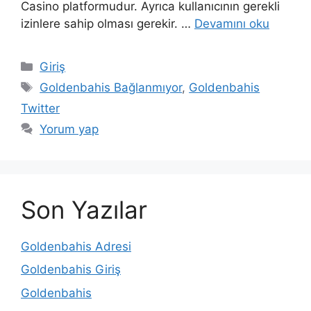
Casino platformudur. Ayrıca kullanıcının gerekli
izinlere sahip olması gerekir. …
Devamını oku
Kategoriler
Giriş
Etiketler
Goldenbahis Bağlanmıyor
,
Goldenbahis
Twitter
Yorum yap
Son Yazılar
Goldenbahis Adresi
Goldenbahis Giriş
Goldenbahis