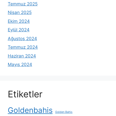
Temmuz 2025
Nisan 2025
Ekim 2024
Eylül 2024
Ağustos 2024
Temmuz 2024
Haziran 2024
Mayıs 2024
Etiketler
Goldenbahis
Golden Bahis